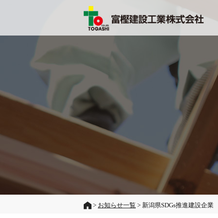
>
お知らせ一覧
> 新潟県SDGs推進建設企